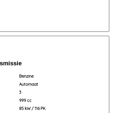
nsmissie
Benzine
Automaat
3
999 cc
85 kW / 116 PK