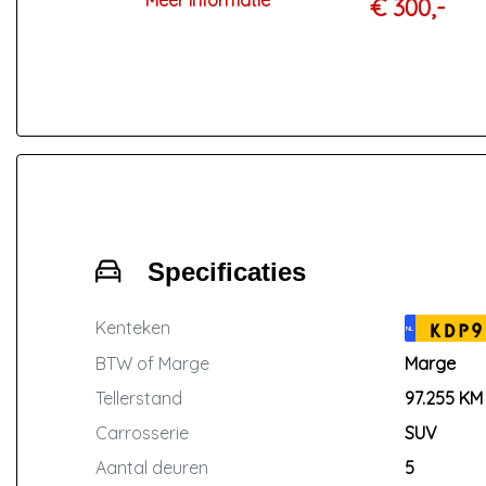
Meer informatie
€ 300,-
maanden APK keuring, en
tenaamstelling van het kenteken
(Geldig voor voertuigen tot 12 jaar of
150.000 kilometer)
Specificaties
Kenteken
KDP9
NL
BTW of Marge
Marge
Tellerstand
97.255 KM
Carrosserie
SUV
Aantal deuren
5