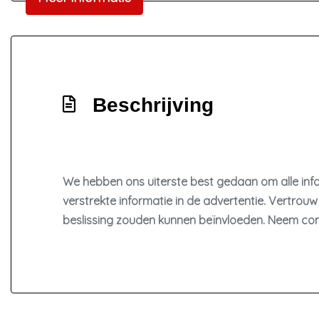
Mistlampen voor adaptief
Parkeersensor achter
Ruitensproeiers/wisserbladen verwarmbaar
Beschrijving
We hebben ons uiterste best gedaan om alle info
verstrekte informatie in de advertentie. Vertrouw 
beslissing zouden kunnen beïnvloeden. Neem con