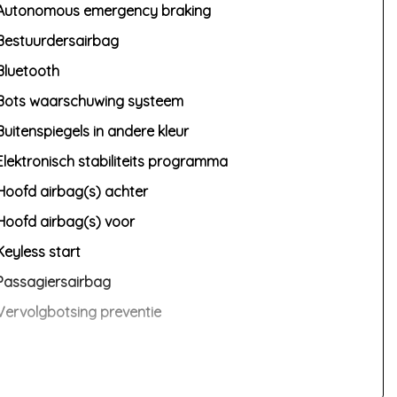
Autonomous emergency braking
Bestuurdersairbag
Bluetooth
Bots waarschuwing systeem
Buitenspiegels in andere kleur
Elektronisch stabiliteits programma
Hoofd airbag(s) achter
Hoofd airbag(s) voor
Keyless start
Passagiersairbag
Vervolgbotsing preventie
Volledig digitaal instrumentenpaneel
Zij airbag(s) voor