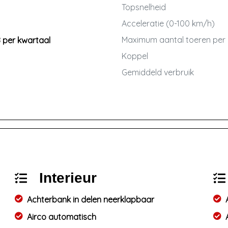
Topsnelheid
Acceleratie (0-100 km/h)
Maximum aantal toeren per
8 per kwartaal
Koppel
Gemiddeld verbruik
Interieur
Achterbank in delen neerklapbaar
Airco automatisch