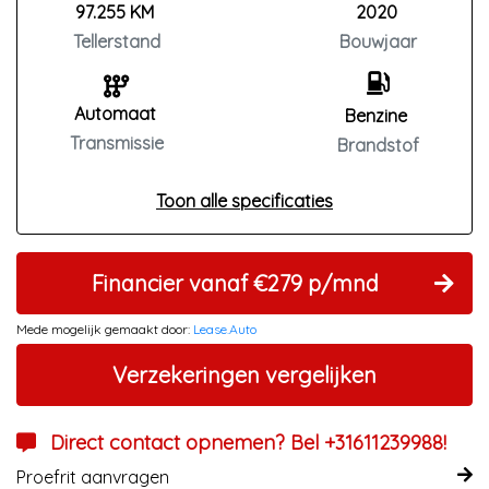
97.255 KM
2020
Tellerstand
Bouwjaar
Automaat
Benzine
Transmissie
Brandstof
Toon alle specificaties
Financier vanaf €279 p/mnd
Mede mogelijk gemaakt door:
Lease.Auto
Verzekeringen vergelijken
Direct contact opnemen? Bel +31611239988!
Proefrit aanvragen