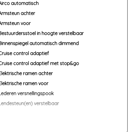
Airco automatisch
Armsteun achter
Armsteun voor
Bestuurdersstoel in hoogte verstelbaar
Binnenspiegel automatisch dimmend
Cruise control adaptief
Cruise control adaptief met stop&go
Elektrische ramen achter
Elektrische ramen voor
Lederen versnellingspook
Lendesteun(en) verstelbaar
Passagiersstoel in hoogte verstelbaar
Sportstoelen