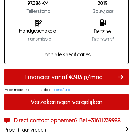
97.386 KM
2019
Tellerstand
Bouwjaar
Handgeschakeld
Benzine
Transmissie
Brandstof
Toon alle specificaties
Financier vanaf €303 p/mnd
Mede mogelijk gemaakt door:
Lease.Auto
Verzekeringen vergelijken
Direct contact opnemen? Bel +31611239988!
Proefrit aanvragen