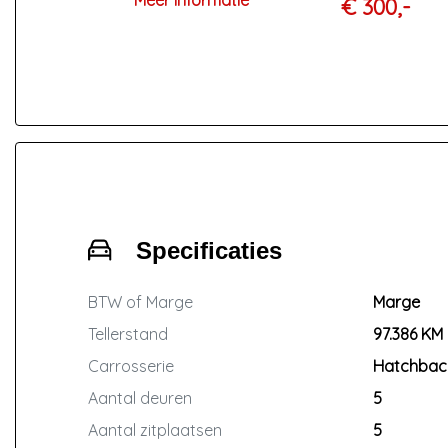
Meer informatie
€ 300,-
maanden APK keuring, en
tenaamstelling van het kenteken
(Geldig voor voertuigen tot 12 jaar of
150.000 kilometer)
Specificaties
BTW of Marge
Marge
Tellerstand
97.386 KM
Carrosserie
Hatchbac
Aantal deuren
5
Aantal zitplaatsen
5