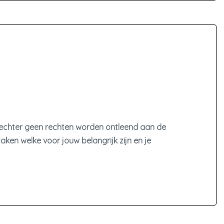
Sportstuur
Stuur leder
Stuur verstelbaar
Stuur verwarmd
Stuurbekrachtiging snelheidsafhankelijk
Voorstoelen verwarmd
n echter geen rechten worden ontleend aan de
zaken welke voor jouw belangrijk zijn en je