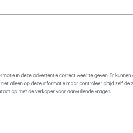
Parkeersensor achter
Parkeersensor voor
Ruitensproeiers/wisserbladen verwarmbaar
Side-skirts
Sportonderstel
Verwarmde voorruit
rmatie in deze advertentie correct weer te geven. Er kunne
niet alleen op deze informatie maar controleer altijd zelf de 
tact op met de verkoper voor aanvullende vragen.