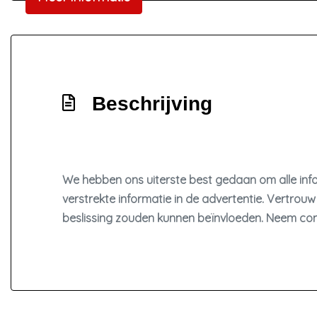
Hoofd airbag(s) voor
Keyless start
Led mistlampen
Passagiersairbag
Rijstrooksensor met correctie
Beschrijving
Uitwijk assistent
Zij airbag(s) voor
We hebben ons uiterste best gedaan om alle info
verstrekte informatie in de advertentie. Vertrouw 
beslissing zouden kunnen beïnvloeden. Neem con