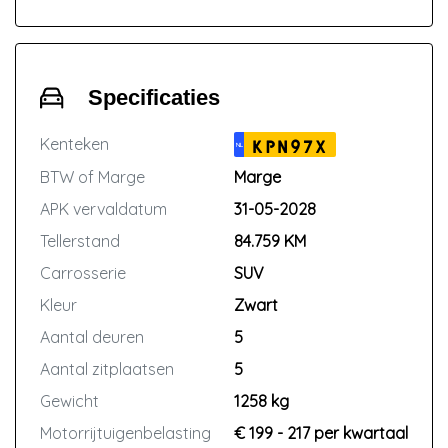
(Geldig voor voertuigen tot 12 jaar of
150.000 kilometer)
Specificaties
Kenteken
KPN97X
NL
BTW of Marge
Marge
APK vervaldatum
31-05-2028
Tellerstand
84.759 KM
Carrosserie
SUV
Kleur
Zwart
Aantal deuren
5
Aantal zitplaatsen
5
Gewicht
1258 kg
Motorrijtuigenbelasting
€ 199 - 217 per kwartaal