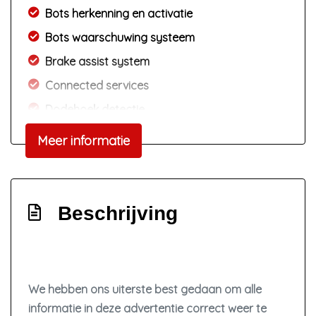
Bots herkenning en activatie
Bots waarschuwing systeem
Brake assist system
Connected services
Dodehoek detectie
Draadloze telefoonlader
Meer informatie
Elektrisch bedienbare achterklep met
sensorsturing
Elektronisch stabiliteits programma
Beschrijving
Elektronische remkrachtverdeling
Full-led koplampen
Gelimiteerd slipdifferentieel
We hebben ons uiterste best gedaan om alle
Geluidsisolerend glas
informatie in deze advertentie correct weer te