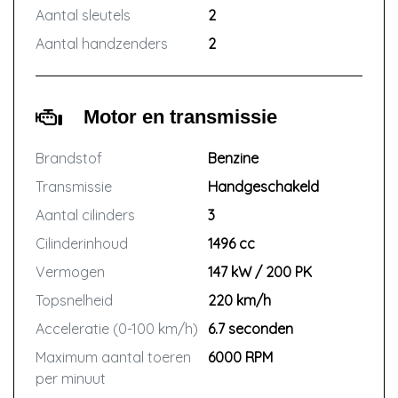
Aantal sleutels
2
Aantal handzenders
2
Motor en transmissie
Brandstof
Benzine
Transmissie
Handgeschakeld
Aantal cilinders
3
Cilinderinhoud
1496 cc
Vermogen
147 kW / 200 PK
Topsnelheid
220 km/h
Acceleratie (0-100 km/h)
6.7 seconden
Maximum aantal toeren
6000 RPM
per minuut